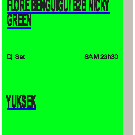
FLORE BENGUIGUI B2B NICKY
GREEN
Dj Set
SAM
23h30
YUKSEK